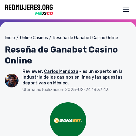
messages.pagingation_prev
mess
Togg
 Casino
Opiniones de Elegir Ganabet Casino
FAQ: Preguntas Frecu
Inicio
Online Casinos
Reseña de Ganabet Casino Online
Reseña de Ganabet Casino
Online
Reviewer:
Carlos Mendoza
– es un experto en la
industria de los casinos en línea y las apuestas
deportivas en México.
Última actualización: 2025-02-24 13:37:43