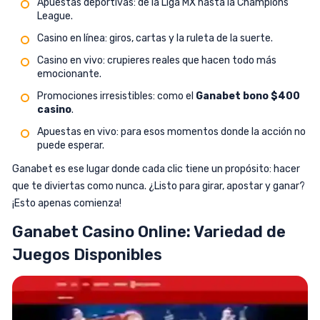
Apuestas deportivas: de la Liga MX hasta la Champions
League.
Casino en línea: giros, cartas y la ruleta de la suerte.
Casino en vivo: crupieres reales que hacen todo más
emocionante.
Promociones irresistibles: como el
Ganabet bono $400
casino
.
Apuestas en vivo: para esos momentos donde la acción no
puede esperar.
Ganabet es ese lugar donde cada clic tiene un propósito: hacer
que te diviertas como nunca. ¿Listo para girar, apostar y ganar?
¡Esto apenas comienza!
Ganabet Casino Online: Variedad de
Juegos Disponibles