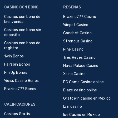
CASINO CON BONO
RESENAS
Сasinos con bono de
Brazino777 Casino
bienvenida
Winpot Casino
Сasinos con bono sin
Ganabet Casino
deposito
Strendus Casino
Casinos con bono de
registro
Nine Casino
1win Bonos
Tres Reyes Casino
Fairspin Bonos
Maya Palace Casino
Pin Up Bonos
Xsino Casino
Weiss Casino Bonos
BC Game Casino online
Brazino777 Bonos
Blaze casino online
GratoWin casino en Mexico
CALIFICACIONES
Izzi casino
Casinos Gratis
Ice Casino en Mexico