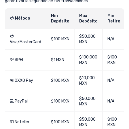
garantizar la seguridad de tus transacciones.
Min
Max
Min
💳 Método
Depósito
Depósito
Retiro
💳
$50,000
$100 MXN
N/A
Visa/MasterCard
MXN
$100,000
$100
💸 SPEI
$1 MXN
MXN
MXN
$10,000
🏪 OXXO Pay
$100 MXN
N/A
MXN
$50,000
💻 PayPal
$100 MXN
N/A
MXN
$50,000
$100
💵 Neteller
$100 MXN
MXN
MXN