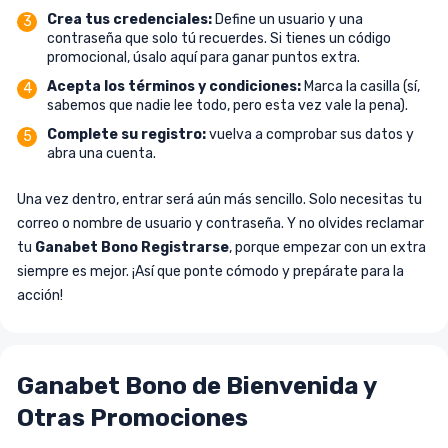
Crea tus credenciales:
Define un usuario y una
contraseña que solo tú recuerdes. Si tienes un código
promocional, úsalo aquí para ganar puntos extra.
Acepta los términos y condiciones:
Marca la casilla (sí,
sabemos que nadie lee todo, pero esta vez vale la pena).
Complete su registro:
vuelva a comprobar sus datos y
abra una cuenta.
Una vez dentro, entrar será aún más sencillo. Solo necesitas tu
correo o nombre de usuario y contraseña. Y no olvides reclamar
tu
Ganabet Bono Registrarse
, porque empezar con un extra
siempre es mejor. ¡Así que ponte cómodo y prepárate para la
acción!
Ganabet Bono de Bienvenida y
Otras Promociones