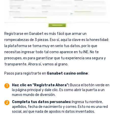
Registrarse en Ganabet es más fácil que armar un
rompecabezas de 3 piezas. Eso sí, aquí la clave es la honestidad:
la plataforma se toma muy en serio tus datos, por lo que
necesitas ingresar todo tal como aparece en tu INE. No te
preocupes, es para garantizar que tu experiencia sea segura y
transparente. Ahora sí, vamos al grano.
Pasos para registrarte en
Ganabet casino online
:
Haz clic en "Regístrate Ahora":
Busca el botón verde en
la página principal y dale clic. Es como abrir la puerta a un
nuevo mundo de diversión.
Completa tus datos personales:
Ingresa tu nombre,
apellidos, fecha de nacimiento y correo. Esto no es una red
social, así que nada de apodos ni datos inventados.