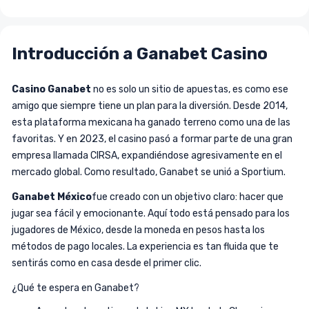
Introducción a Ganabet Casino
Casino Ganabet
no es solo un sitio de apuestas, es como ese
amigo que siempre tiene un plan para la diversión. Desde 2014,
esta plataforma mexicana ha ganado terreno como una de las
favoritas. Y en 2023, el casino pasó a formar parte de una gran
empresa llamada CIRSA, expandiéndose agresivamente en el
mercado global. Como resultado, Ganabet se unió a Sportium.
Ganabet México
fue creado con un objetivo claro: hacer que
jugar sea fácil y emocionante. Aquí todo está pensado para los
jugadores de México, desde la moneda en pesos hasta los
métodos de pago locales. La experiencia es tan fluida que te
sentirás como en casa desde el primer clic.
¿Qué te espera en Ganabet?