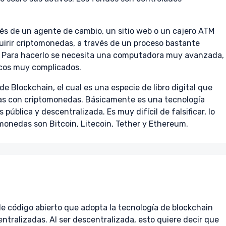
s de un agente de cambio, un sitio web o un cajero ATM
uirir criptomonedas, a través de un proceso bastante
s. Para hacerlo se necesita una computadora muy avanzada,
icos muy complicados.
 Blockchain, el cual es una especie de libro digital que
as con criptomonedas. Básicamente es una tecnología
blica y descentralizada. Es muy difícil de falsificar, lo
monedas son Bitcoin, Litecoin, Tether y Ethereum.
de código abierto que adopta la tecnología de blockchain
ntralizadas. Al ser descentralizada, esto quiere decir que