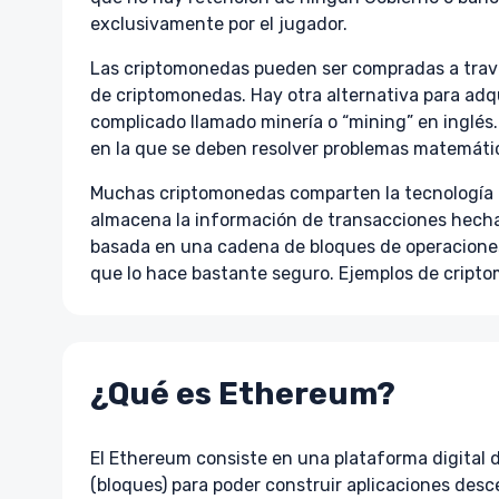
exclusivamente por el jugador.
Las criptomonedas pueden ser compradas a travé
de criptomonedas. Hay otra alternativa para adq
complicado llamado minería o “mining” en inglé
en la que se deben resolver problemas matemát
Muchas criptomonedas comparten la tecnología de
almacena la información de transacciones hech
basada en una cadena de bloques de operaciones pú
que lo hace bastante seguro. Ejemplos de cripto
¿Qué es Ethereum?
El Ethereum consiste en una plataforma digital 
(bloques) para poder construir aplicaciones desce