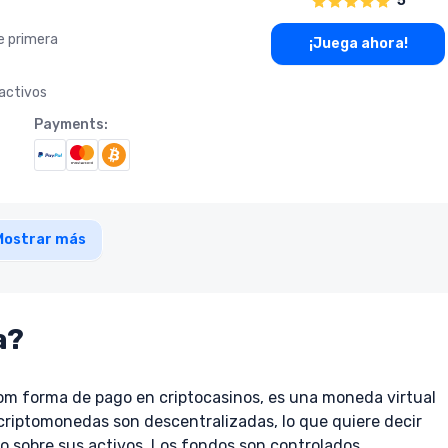
5
e primera
¡Juega ahora!
ractivos
Payments:
Mostrar más
a?
om forma de pago en criptocasinos, es una moneda virtual
criptomonedas son descentralizadas, lo que quiere decir
o sobre sus activos. Los fondos son controlados