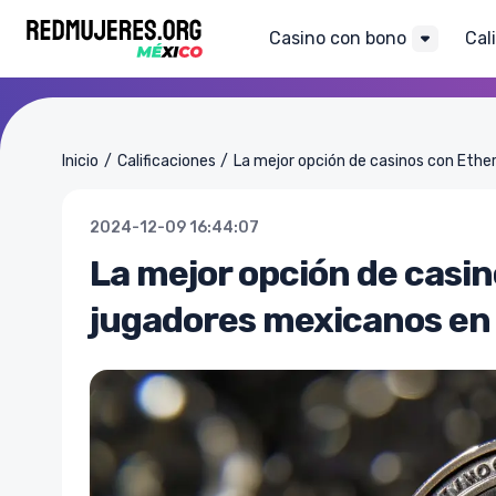
messages.pagingation_prev
Casino con bono
Cal
or casino con Ethereum?
Seguridad
Los mejores casinos online qu
Inicio
Calificaciones
La mejor opción de casinos con Eth
2024-12-09 16:44:07
La mejor opción de casi
jugadores mexicanos en