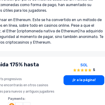
riptomonedas como forma de pago, han aumentado su
 útiles para los jugadores.
ensar en Ethereum. Este se ha convertido en un método de
en línea, sobre todo en casinos online. Pese a que el
ar, el Ether (criptomoneda nativa de Ethereum) ha adquirido
seguridad al momento de pagar, sino también anonimato. Te
los criptocasinos y Ethereum.
ida 175% hasta
SOL
5
ots progresivos
¡Ir a la página!
no encontrarás en otros casinos
s para nuevos y antiguos jugadores
Payments: