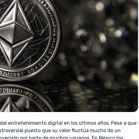
el entretenimiento digital en los últimos años. Pese a que
roversial puesto que su valor fluctúa mucho de un
versión por parte de muchos usuarios. En México los