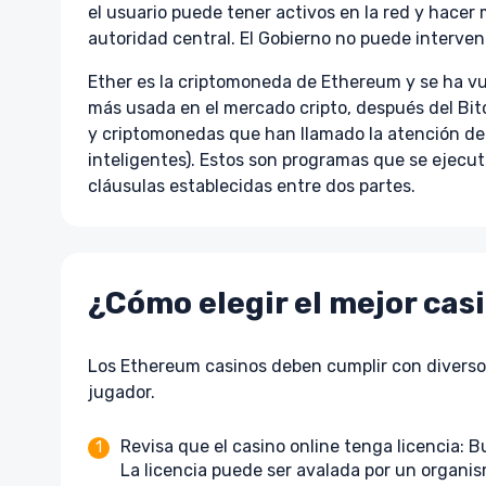
el usuario puede tener activos en la red y hacer
autoridad central. El Gobierno no puede interveni
Ether es la criptomoneda de Ethereum y se ha vu
más usada en el mercado cripto, después del Bi
y criptomonedas que han llamado la atención de i
inteligentes). Estos son programas que se ejec
cláusulas establecidas entre dos partes.
¿Cómo elegir el mejor ca
Los Ethereum casinos deben cumplir con diversos
jugador.
Revisa que el casino online tenga licencia: B
La licencia puede ser avalada por un organi