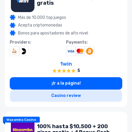
gratis
Más de 10.000 top juegos
Acepta criptomonedas
Bonos para apostadores de alto nivel
Providers:
Payments:
1win
5
¡Ir a la página!
Casino review
Wazamba Casino
100% hasta $10,500 + 200