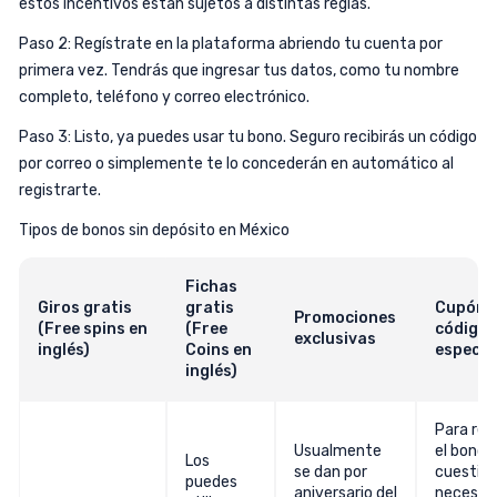
estos incentivos están sujetos a distintas reglas.
Paso 2: Regístrate en la plataforma abriendo tu cuenta por
primera vez. Tendrás que ingresar tus datos, como tu nombre
completo, teléfono y correo electrónico.
Paso 3: Listo, ya puedes usar tu bono. Seguro recibirás un código
por correo o simplemente te lo concederán en automático al
registrarte.
Tipos de bonos sin depósito en México
Fichas
Giros gratis
gratis
Cupón 
Promociones
(Free spins en
(Free
código
exclusivas
inglés)
Coins en
especia
inglés)
Para rec
Usualmente
el bono 
Los
se dan por
cuestión
puedes
aniversario del
necesari