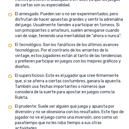
de cartas son su especialidad.
El arriesgado: Pueden ser o no ser experimentados, pero
disfrutan de hacer apuestas grandes y sentir la adrenalina
del juego. Usualmente tienden a participar en torneos. Si
son principiantes o amateurs, suelen arriesgarse cuando
van de viaje, teniendo una mentalidad de “ahora o nunca”.
El tecnológico: Son los fanáticos de los últimos avances
tecnológicos. Por el contrario de los amantes de lo
vintage, estos jugadores están al tanto de las tendencias
y prefieren participar en juegos con los mejores gráficos y
diseños.
El supersticioso: Este es el jugador que cree firmemente
que, si se aferra a ciertas costumbres, ganara la apuesta.
También usa fechas importantes o números que
considera de la suerte para apostar en juegos como la
Ruleta.
El prudente: Suele ser alguien que juega y apuesta por
diversión y no se obsesiona con los resultados. Este tipo de
jugador no ve el juego como una inversión, sino como un
pasatiempo que no les roba tiempo a sus otras
actividades.