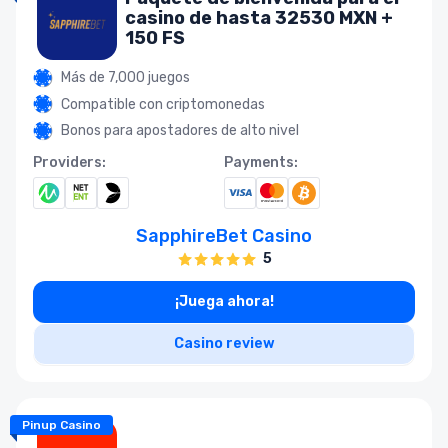
casino de hasta 32530 MXN +
150 FS
Más de 7,000 juegos
Compatible con criptomonedas
Bonos para apostadores de alto nivel
Providers:
Payments:
SapphireBet Casino
5
¡Juega ahora!
Casino review
Pinup Casino