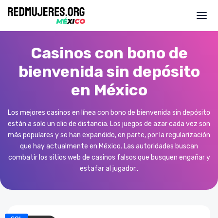
Togg
Casinos con bono de
bienvenida sin depósito
en México
Los mejores casinos en línea con bono de bienvenida sin depósito
están a solo un clic de distancia. Los juegos de azar cada vez son
más populares y se han expandido, en parte, por la regularización
que hay actualmente en México. Las autoridades buscan
combatir los sitios web de casinos falsos que busquen engañar y
estafar al jugador..