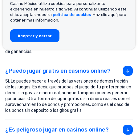
Casino México utiliza cookies para personalizar tu
experiencia en nuestro sitio web. Al continuar utilizando este
¿Cuál es la cantidad mínima para
sitio, aceptas nuestra
política de cookies
. Haz clic aquí para
comenzar a jugar y apostar?
obtener más información.
Hay casinos para todo tipo de bolsillos. En algunas plataformas
es posible hacer depósitos desde 10 pesos, y con ello, comenzar
Aceptar y cerrar
a jugar y apostar en tus juegos favoritos. Cada casino establece
sus depósitos mínimos, tanto para depósitos como para cobro
de ganancias.
¿Puedo jugar gratis en casinos online?
Sí. Lo puedes hacer a través de las versiones de demostración
de los juegos. Es decir, que pruebas el juego de tu preferencia en
demo, sin gastar dinero real, aunque tampoco puedes generar
ganancias. Otra forma de jugar gratis o sin dinero real, es con el
aprovechamiento de bonos y promociones, como es el caso de
los bonos sin depósito o los giros gratis.
¿Es peligroso jugar en casinos online?