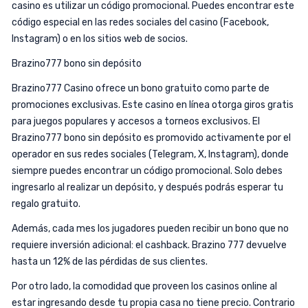
casino es utilizar un código promocional. Puedes encontrar este
código especial en las redes sociales del casino (Facebook,
Instagram) o en los sitios web de socios.
Brazino777 bono sin depósito
Brazino777 Casino ofrece un bono gratuito como parte de
promociones exclusivas. Este casino en línea otorga giros gratis
para juegos populares y accesos a torneos exclusivos. El
Brazino777 bono sin depósito es promovido activamente por el
operador en sus redes sociales (Telegram, X, Instagram), donde
siempre puedes encontrar un código promocional. Solo debes
ingresarlo al realizar un depósito, y después podrás esperar tu
regalo gratuito.
Además, cada mes los jugadores pueden recibir un bono que no
requiere inversión adicional: el cashback. Brazino 777 devuelve
hasta un 12% de las pérdidas de sus clientes.
Por otro lado, la comodidad que proveen los casinos online al
estar ingresando desde tu propia casa no tiene precio. Contrario