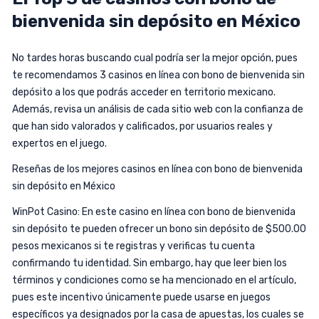
bienvenida sin depósito en México
No tardes horas buscando cual podría ser la mejor opción, pues
te recomendamos 3 casinos en línea con bono de bienvenida sin
depósito a los que podrás acceder en territorio mexicano.
Además, revisa un análisis de cada sitio web con la confianza de
que han sido valorados y calificados, por usuarios reales y
expertos en el juego.
Reseñas de los mejores casinos en línea con bono de bienvenida
sin depósito en México
WinPot Casino: En este casino en línea con bono de bienvenida
sin depósito te pueden ofrecer un bono sin depósito de $500.00
pesos mexicanos si te registras y verificas tu cuenta
confirmando tu identidad. Sin embargo, hay que leer bien los
términos y condiciones como se ha mencionado en el artículo,
pues este incentivo únicamente puede usarse en juegos
específicos ya designados por la casa de apuestas, los cuales se