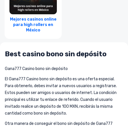
Mejores casinos online
para high rollers en
México
Best casino bono sin depósito
Gana777 Casino bono sin depósito
El Gana777 Casino bono sin depósito es una oferta especial.
Para obtenerlo, debes invitar a nuevos usuarios a registrarse.
Estos pueden ser amigos o usuarios de internet. La condición
principal es utilizar tu enlace de referido. Cuando el usuario
invitado realice un depósito de 100 MXN, recibirás la misma
cantidad como bono sin depósito.
Otra manera de conseguir el bono sin depósito de Gana777