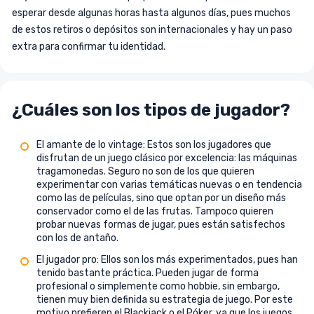
esperar desde algunas horas hasta algunos días, pues muchos
de estos retiros o depósitos son internacionales y hay un paso
extra para confirmar tu identidad.
¿Cuáles son los tipos de jugador?
El amante de lo vintage: Estos son los jugadores que
disfrutan de un juego clásico por excelencia: las máquinas
tragamonedas. Seguro no son de los que quieren
experimentar con varias temáticas nuevas o en tendencia
como las de películas, sino que optan por un diseño más
conservador como el de las frutas. Tampoco quieren
probar nuevas formas de jugar, pues están satisfechos
con los de antaño.
El jugador pro: Ellos son los más experimentados, pues han
tenido bastante práctica. Pueden jugar de forma
profesional o simplemente como hobbie, sin embargo,
tienen muy bien definida su estrategia de juego. Por este
motivo prefieren el Blackjack o el Póker, ya que los juegos