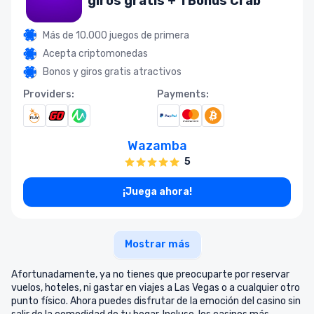
giros gratis + 1 Bonus Crab
Más de 10.000 juegos de primera
Acepta criptomonedas
Bonos y giros gratis atractivos
Providers:
Payments:
Wazamba
5
¡Juega ahora!
Mostrar más
Afortunadamente, ya no tienes que preocuparte por reservar
vuelos, hoteles, ni gastar en viajes a Las Vegas o a cualquier otro
punto físico. Ahora puedes disfrutar de la emoción del casino sin