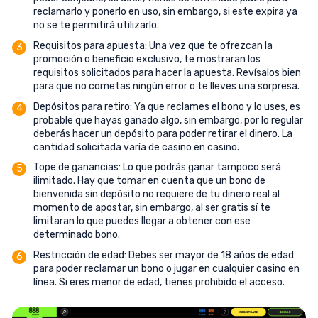
reclamarlo y ponerlo en uso, sin embargo, si este expira ya
no se te permitirá utilizarlo.
Requisitos para apuesta: Una vez que te ofrezcan la
promoción o beneficio exclusivo, te mostraran los
requisitos solicitados para hacer la apuesta. Revísalos bien
para que no cometas ningún error o te lleves una sorpresa.
Depósitos para retiro: Ya que reclames el bono y lo uses, es
probable que hayas ganado algo, sin embargo, por lo regular
deberás hacer un depósito para poder retirar el dinero. La
cantidad solicitada varía de casino en casino.
Tope de ganancias: Lo que podrás ganar tampoco será
ilimitado. Hay que tomar en cuenta que un bono de
bienvenida sin depósito no requiere de tu dinero real al
momento de apostar, sin embargo, al ser gratis sí te
limitaran lo que puedes llegar a obtener con ese
determinado bono.
Restricción de edad: Debes ser mayor de 18 años de edad
para poder reclamar un bono o jugar en cualquier casino en
línea. Si eres menor de edad, tienes prohibido el acceso.