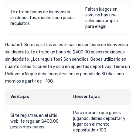
Faltan juegos en
Te ofrece bonos de bienvenida
vivo, no hay una
sin depósitos, muchos con pocos
selección amplia
requisitos.
para elegir.
Ganabet: Si te registras en este casino con bono de bienvenida
sin depósito, te ofrece un bono de $400.00 pesos mexicanos
sin depósito. ¿Los requisitos? Son sencillos. Debes utilizarlo en
cuanto creas tu cuenta y solo en apuestas deportivas. Tiene un
Rollover x15 que debe cumplirse en un periodo de 30 días con
momios a partir de +100.
Ventajas
Desventajas
Para retirar lo que ganes
Si te registras en el sitio
jugando, debes depositar y
web, te regalan $400.00
jugar con el monto
pesos mexicanos.
depositado +100.