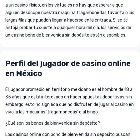
a un casino físico, en los virtuales no hay que esperar a que
alguien desocupe nuestra maquina tragamonedas favorita o las
largas filas que pueden llegar a hacerse en la entrada. Si se te
antoja probar tu suerte a cualquier hora del día, los servicios de
un casino bono de bienvenida sin depósito están disponibles.
Perfil del jugador de casino online
en México
El jugador promedio en territorio mexicano es el hombre de 18 a
35 años que está interesado en hacer apuestas deportivas, sin
embargo, esto no significa que no disfruten de jugar al casino en
vivo, a las máquinas ‘tragamonedas’ o al bingo.
¿Qué son los bonos de bienvenida sin depósito?
Los casinos online con bono de bienvenida sin depósito buscan