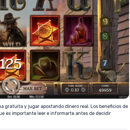
a gratuita y jugar apostando dinero real. Los beneficios de
e es importante leer e informarte antes de decidir