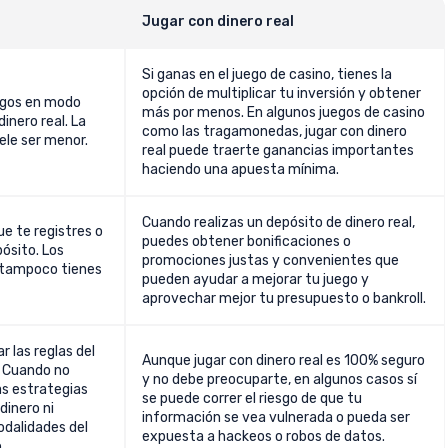
Jugar con dinero real
Si ganas en el juego de casino, tienes la
opción de multiplicar tu inversión y obtener
uegos en modo
más por menos. En algunos juegos de casino
inero real. La
como las tragamonedas, jugar con dinero
ele ser menor.
real puede traerte ganancias importantes
haciendo una apuesta mínima.
Cuando realizas un depósito de dinero real,
ue te registres o
puedes obtener bonificaciones o
ósito. Los
promociones justas y convenientes que
 tampoco tienes
pueden ayudar a mejorar tu juego y
aprovechar mejor tu presupuesto o bankroll.
 las reglas del
Aunque jugar con dinero real es 100% seguro
. Cuando no
y no debe preocuparte, en algunos casos sí
as estrategias
se puede correr el riesgo de que tu
dinero ni
información se vea vulnerada o pueda ser
odalidades del
expuesta a hackeos o robos de datos.
.