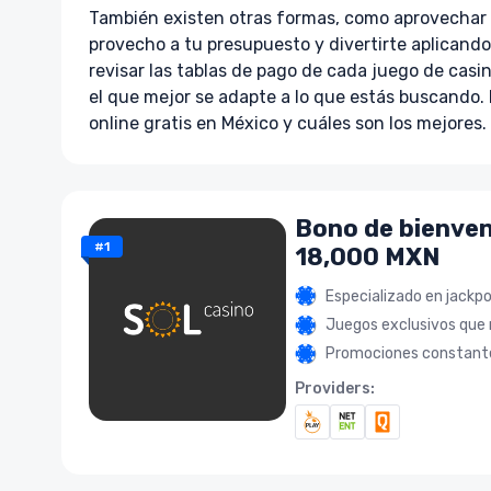
También existen otras formas, como aprovechar 
provecho a tu presupuesto y divertirte aplicando 
revisar las tablas de pago de cada juego de casi
el que mejor se adapte a lo que estás buscando. 
online gratis en México y cuáles son los mejores.
Bono de bienven
#1
18,000 MXN
Especializado en jackp
Juegos exclusivos que 
Promociones constante
Providers: