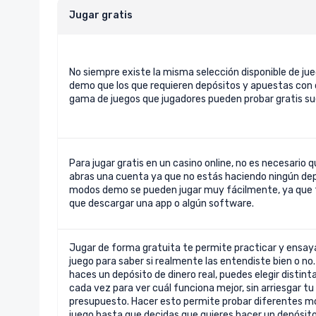
Jugar gratis
No siempre existe la misma selección disponible de j
demo que los que requieren depósitos y apuestas con d
gama de juegos que jugadores pueden probar gratis su
Para jugar gratis en un casino online, no es necesario q
abras una cuenta ya que no estás haciendo ningún dep
modos demo se pueden jugar muy fácilmente, ya que
que descargar una app o algún software.
Jugar de forma gratuita te permite practicar y ensayar
juego para saber si realmente las entendiste bien o no
haces un depósito de dinero real, puedes elegir distint
cada vez para ver cuál funciona mejor, sin arriesgar tu 
presupuesto. Hacer esto permite probar diferentes m
juego hasta que decidas que quieres hacer un depósito