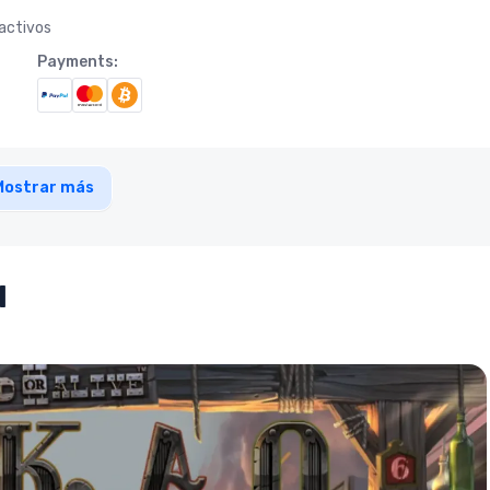
ractivos
Payments:
Mostrar más
l