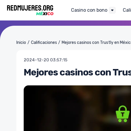
messages.pagingation_prev
Casino con bono
Cal
Trustly, la mejor plataforma para depositar y
Inicio
Calificaciones
Mejores casinos con Trustly en Méxi
2024-12-20 03:57:15
Mejores casinos con Trus