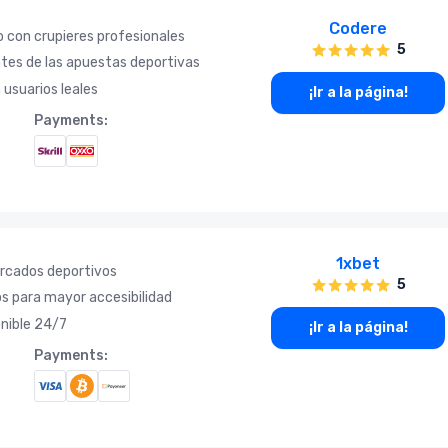
Codere
 con crupieres profesionales
5
tes de las apuestas deportivas
usuarios leales
¡Ir a la página!
Payments:
1xbet
ercados deportivos
5
s para mayor accesibilidad
onible 24/7
¡Ir a la página!
Payments: