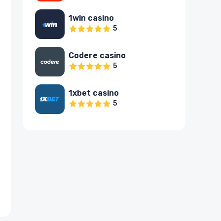
1win casino
5
Codere casino
5
1xbet casino
5