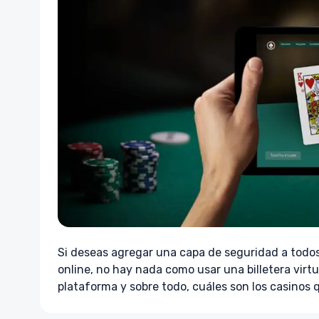
Si deseas agregar una capa de seguridad a todos 
online, no hay nada como usar una billetera virt
plataforma y sobre todo, cuáles son los casinos 