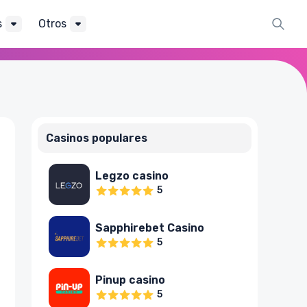
messages.paging
Toggl
s
Otros
stly disponibles en México
Bonos de casino que podrás obtener al pa
Casinos populares
Legzo casino
5
Sapphirebet Casino
5
Pinup casino
5