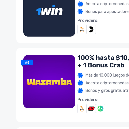
Acepta criptomonedas
Bonos para apostadores
Providers:
100% hasta $10,
#5
+ 1 Bonus Crab
Más de 10.000 juegos d
Acepta criptomonedas
Bonos y giros gratis at
Providers: