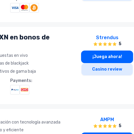
XN en bonos de
Strendus
5
uestas en vivo
¡Juega ahora!
as de blackjack
Casino review
tivos de gama baja
Payments:
AMPM
ración con tecnología avanzada
5
o y eficiente