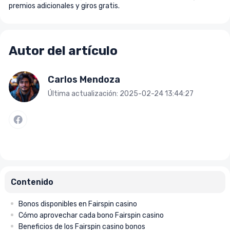
premios adicionales y giros gratis.
Autor del artículo
Carlos Mendoza
Última actualización: 2025-02-24 13:44:27
Contenido
Bonos disponibles en Fairspin casino
Cómo aprovechar cada bono Fairspin casino
Beneficios de los Fairspin casino bonos