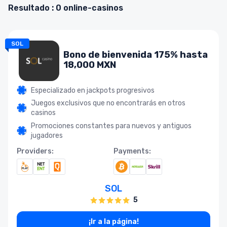
Resultado : 0 online-casinos
SOL
Bono de bienvenida 175% hasta
18,000 MXN
Especializado en jackpots progresivos
Juegos exclusivos que no encontrarás en otros
casinos
Promociones constantes para nuevos y antiguos
jugadores
Providers:
Payments:
SOL
5
¡Ir a la página!