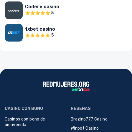
Codere casino
5
1xbet casino
5
CASINO CON BONO
RESENAS
Сasinos con bono de
Brazino777 Casino
bienvenida
Winpot Casino