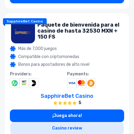
SapphireBet Casino
Paquete de bienvenida para el
casino de hasta 32530 MXN +
150 FS
Más de 7,000 juegos
Compatible con criptomonedas
Bonos para apostadores de alto nivel
Providers:
Payments:
SapphireBet Casino
5
¡Juega ahora!
Casino review