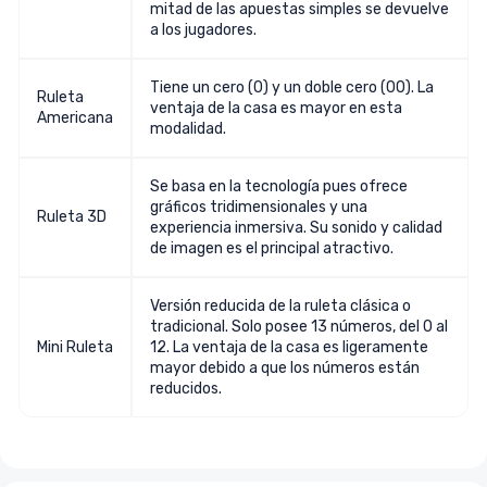
mitad de las apuestas simples se devuelve
a los jugadores.
Tiene un cero (0) y un doble cero (00). La
Ruleta
ventaja de la casa es mayor en esta
Americana
modalidad.
Se basa en la tecnología pues ofrece
gráficos tridimensionales y una
Ruleta 3D
experiencia inmersiva. Su sonido y calidad
de imagen es el principal atractivo.
Versión reducida de la ruleta clásica o
tradicional. Solo posee 13 números, del 0 al
Mini Ruleta
12. La ventaja de la casa es ligeramente
mayor debido a que los números están
reducidos.