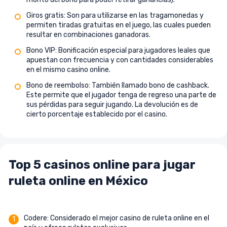
Giros gratis: Son para utilizarse en las tragamonedas y
permiten tiradas gratuitas en el juego, las cuales pueden
resultar en combinaciones ganadoras.
Bono VIP: Bonificación especial para jugadores leales que
apuestan con frecuencia y con cantidades considerables
en el mismo casino online.
Bono de reembolso: También llamado bono de cashback.
Este permite que el jugador tenga de regreso una parte de
sus pérdidas para seguir jugando. La devolución es de
cierto porcentaje establecido por el casino.
Top 5 casinos online para jugar
ruleta online en México
Codere: Considerado el mejor casino de ruleta online en el