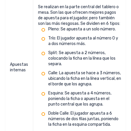
Se realizan en la parte central del tablero o
mesa. Son las que ofrecen mejores pagos
de apuesta para el jugador, pero también
son las más riesgosas. Se dividen en 6 tipos:
Pleno: Se apuesta a un solo número.
Trío: El jugador apuesta al número 0 y
a dos números más.
Split: Se apuesta a 2 números,
colocando la ficha en la línea que los
separa.
Apuestas
internas
Calle: La apuesta se hace a 3 números,
ubicando la ficha en la línea vertical, en
el borde que los agrupa.
Esquina: Se apuesta a 4 números,
poniendo la ficha o apuesta en el
punto central que los agrupa.
Doble Calle: El jugador apuesta a 6
números de dos filas juntas, poniendo
la ficha en la esquina compartida.