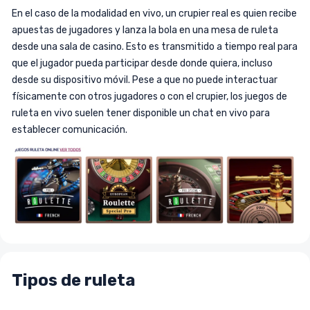
En el caso de la modalidad en vivo, un crupier real es quien recibe
apuestas de jugadores y lanza la bola en una mesa de ruleta
desde una sala de casino. Esto es transmitido a tiempo real para
que el jugador pueda participar desde donde quiera, incluso
desde su dispositivo móvil. Pese a que no puede interactuar
físicamente con otros jugadores o con el crupier, los juegos de
ruleta en vivo suelen tener disponible un chat en vivo para
establecer comunicación.
Tipos de ruleta