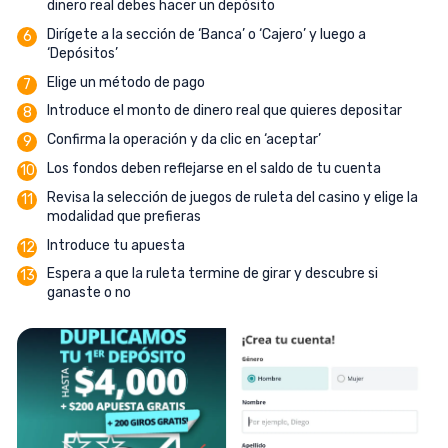
dinero real debes hacer un depósito
Dirígete a la sección de ‘Banca’ o ‘Cajero’ y luego a
‘Depósitos’
Elige un método de pago
Introduce el monto de dinero real que quieres depositar
Confirma la operación y da clic en ‘aceptar’
Los fondos deben reflejarse en el saldo de tu cuenta
Revisa la selección de juegos de ruleta del casino y elige la
modalidad que prefieras
Introduce tu apuesta
Espera a que la ruleta termine de girar y descubre si
ganaste o no