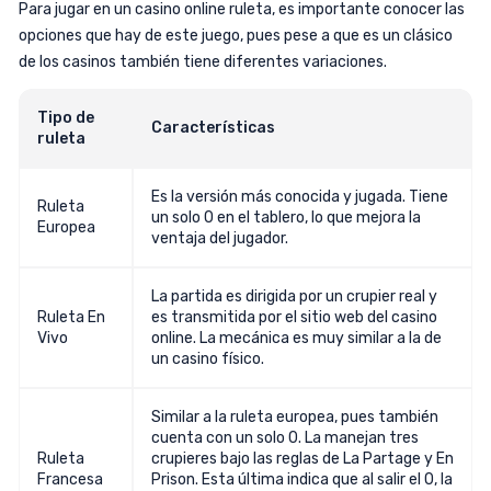
Para jugar en un casino online ruleta, es importante conocer las
opciones que hay de este juego, pues pese a que es un clásico
de los casinos también tiene diferentes variaciones.
Tipo de
Características
ruleta
Es la versión más conocida y jugada. Tiene
Ruleta
un solo 0 en el tablero, lo que mejora la
Europea
ventaja del jugador.
La partida es dirigida por un crupier real y
Ruleta En
es transmitida por el sitio web del casino
Vivo
online. La mecánica es muy similar a la de
un casino físico.
Similar a la ruleta europea, pues también
cuenta con un solo 0. La manejan tres
Ruleta
crupieres bajo las reglas de La Partage y En
Francesa
Prison. Esta última indica que al salir el 0, la