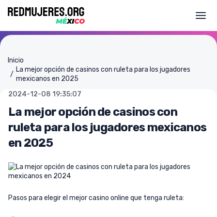
messages.pagingation_prev
mess
Togg
a México
Conclusión
¿Es legal jugar a la ruleta en México?
Inicio
La mejor opción de casinos con ruleta para los jugadores
mexicanos en 2025
2024-12-08 19:35:07
La mejor opción de casinos con
ruleta para los jugadores mexicanos
en 2025
Pasos para elegir el mejor casino online que tenga ruleta: