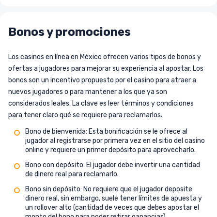
Bonos y promociones
Los casinos en línea en México ofrecen varios tipos de bonos y
ofertas a jugadores para mejorar su experiencia al apostar. Los
bonos son un incentivo propuesto por el casino para atraer a
nuevos jugadores o para mantener a los que ya son
considerados leales. La clave es leer términos y condiciones
para tener claro qué se requiere para reclamarlos.
Bono de bienvenida: Esta bonificación se le ofrece al
jugador al registrarse por primera vez en el sitio del casino
online y requiere un primer depósito para aprovecharlo.
Bono con depósito: El jugador debe invertir una cantidad
de dinero real para reclamarlo.
Bono sin depósito: No requiere que el jugador deposite
dinero real, sin embargo, suele tener límites de apuesta y
un rollover alto (cantidad de veces que debes apostar el
monto del bono para poder retirar ganancias).