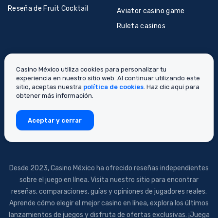
Reseña de Fruit Cocktail
Aviator casino game
Ruleta casinos
Casino México utiliza cookies para personalizar tu
experiencia en nuestro sitio web. Al continuar utilizando este
sitio, aceptas nuestra
política de cookies
. Haz clic aquí para
obtener más información.
Sitemap
Aceptar y cerrar
Desde 2023, Casino México ha ofrecido reseñas independientes
sobre el juego en línea. Visita nuestro sitio para encontrar
reseñas, comparaciones, guías y opiniones de jugadores reales.
Aprende cómo elegir el mejor casino en línea, explora los últimos
lanzamientos de juegos y disfruta de ofertas exclusivas. ¡Juega