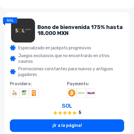
SOL
Bono de bienvenida 175% hasta
18,000 MXN
Especializado en jackpots progresivos
Juegos exclusivos que no encontrarás en otros
casinos
Promociones constantes para nuevos y antiguos
jugadores
Providers:
Payments:
SOL
5
¡Ir a la página!