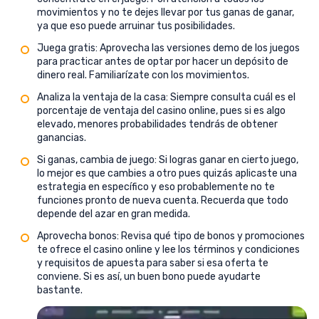
movimientos y no te dejes llevar por tus ganas de ganar,
ya que eso puede arruinar tus posibilidades.
Juega gratis: Aprovecha las versiones demo de los juegos
para practicar antes de optar por hacer un depósito de
dinero real. Familiarízate con los movimientos.
Analiza la ventaja de la casa: Siempre consulta cuál es el
porcentaje de ventaja del casino online, pues si es algo
elevado, menores probabilidades tendrás de obtener
ganancias.
Si ganas, cambia de juego: Si logras ganar en cierto juego,
lo mejor es que cambies a otro pues quizás aplicaste una
estrategia en específico y eso probablemente no te
funciones pronto de nueva cuenta. Recuerda que todo
depende del azar en gran medida.
Aprovecha bonos: Revisa qué tipo de bonos y promociones
te ofrece el casino online y lee los términos y condiciones
y requisitos de apuesta para saber si esa oferta te
conviene. Si es así, un buen bono puede ayudarte
bastante.