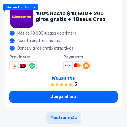
Wazamba Casino
100% hasta $10,500 + 200
giros gratis + 1 Bonus Crab
Más de 10.000 juegos de primera
Acepta criptomonedas
Bonos y giros gratis atractivos
Providers:
Payments:
Wazamba
5
¡Juega ahora!
Mostrar más