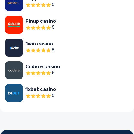
5
Pinup casino
5
1win casino
5
Codere casino
5
1xbet casino
5