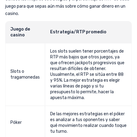
juego para que sepas aún más sobre cómo ganar dinero en un
casino.
Juego de
Estrategia/RTP promedio
casino
Los slots suelen tener porcentajes de
RTP más bajos que otros juegos, ya
que ofrecen jackpots progresivos que
resultan difíciles de obtener.
Slots o
Usualmente, el RTP se sitúa entre 88
tragamonedas
y 95%. La mejor estrategia es elegir
varias líneas de pago y si tu
presupuesto lo permite, hacer la
apuesta máxima.
De las mejores estrategias en el póker
es analizar a tus oponentes y saber
Póker
qué movimiento realizar cuando toque
tu turno.