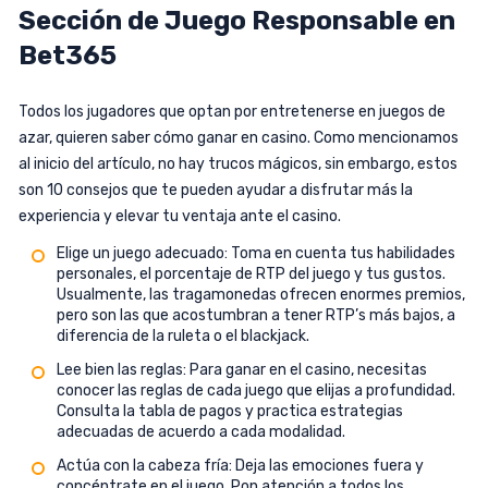
Sección de Juego Responsable en
Bet365
Todos los jugadores que optan por entretenerse en juegos de
azar, quieren saber cómo ganar en casino. Como mencionamos
al inicio del artículo, no hay trucos mágicos, sin embargo, estos
son 10 consejos que te pueden ayudar a disfrutar más la
experiencia y elevar tu ventaja ante el casino.
Elige un juego adecuado: Toma en cuenta tus habilidades
personales, el porcentaje de RTP del juego y tus gustos.
Usualmente, las tragamonedas ofrecen enormes premios,
pero son las que acostumbran a tener RTP’s más bajos, a
diferencia de la ruleta o el blackjack.
Lee bien las reglas: Para ganar en el casino, necesitas
conocer las reglas de cada juego que elijas a profundidad.
Consulta la tabla de pagos y practica estrategias
adecuadas de acuerdo a cada modalidad.
Actúa con la cabeza fría: Deja las emociones fuera y
concéntrate en el juego. Pon atención a todos los