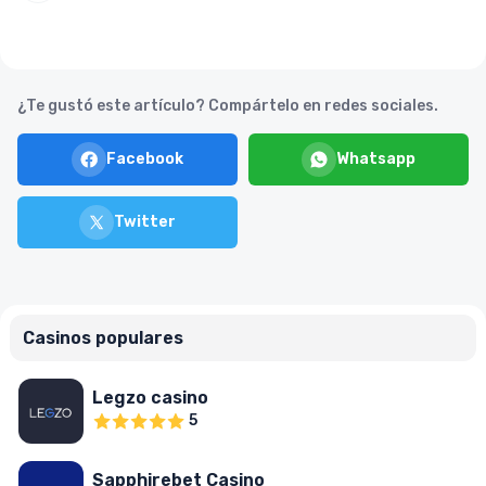
¿Te gustó este artículo? Compártelo en redes sociales.
Facebook
Whatsapp
Twitter
Casinos populares
Legzo casino
5
Sapphirebet Casino