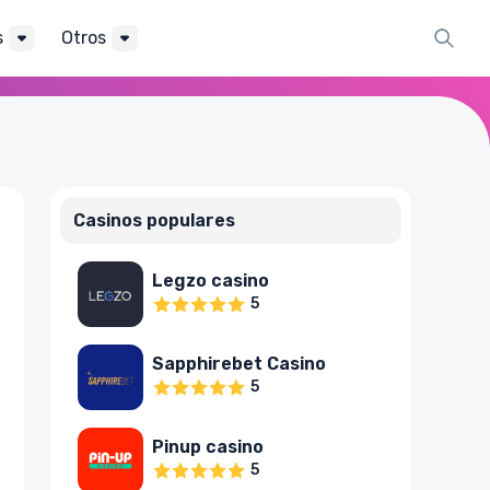
messages.paging
Toggl
s
Otros
usión
Preguntas y respuestas frecuentes
Casinos populares
Legzo casino
5
Sapphirebet Casino
5
Pinup casino
5