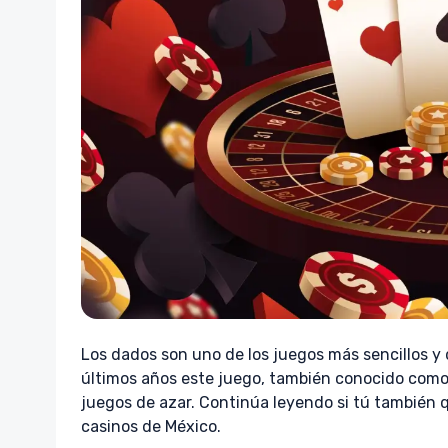
Los dados son uno de los juegos más sencillos y d
últimos años este juego, también conocido como
juegos de azar. Continúa leyendo si tú también 
casinos de México.