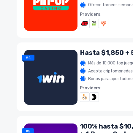
Ofrece torneos semana
Providers:
Hasta $1,850 + 
#4
Más de 10.000 top jueg
Acepta criptomonedas
Bonos para apostadores
Providers:
100% hasta $10,
#5