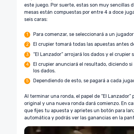
este juego. Por suerte, estas son muy sencillas 
mesas están compuestas por entre 4 a doce juga
seis caras:
Para comenzar, se seleccionará a un jugador 
El crupier tomará todas las apuestas antes de 
“El Lanzador” arrojará los dados y el crupier s
El crupier anunciará el resultado, diciendo s
los dados.
Dependiendo de esto, se pagará a cada juga
Al terminar una ronda, el papel de “El Lanzador” 
original y una nueva ronda dará comienzo. En ca
que fijes tu apuesta y aprietes un botón para la
automática y podrás ver las ganancias en la pant