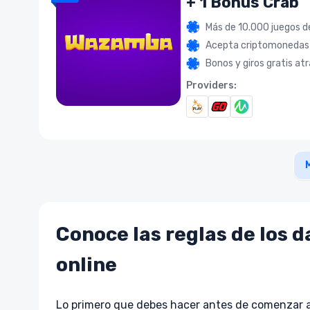
+ 1 Bonus Crab
Más de 10.000 juegos d
Acepta criptomonedas
Bonos y giros gratis at
Providers:
Conoce las reglas de los d
online
Lo primero que debes hacer antes de comenzar a 