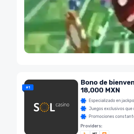
Bono de bienven
#1
18,000 MXN
Especializado en jackp
Juegos exclusivos que 
Promociones constante
Providers: