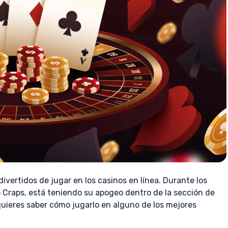
ivertidos de jugar en los casinos en línea. Durante los
 Craps, está teniendo su apogeo dentro de la sección de
quieres saber cómo jugarlo en alguno de los mejores